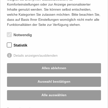
Sauberkeitsschicht mit anschließender Pflasterung und
Komforteinstellungen oder zur Anzeige personalisierter
Gestaltung durch die Fa. Schulz GmbH, Dortmund.
Inhalte genutzt werden. Sie können selbst entscheiden,
welche Kategorien Sie zulassen möchten. Bitte beachten Sie,
ZURÜCK
dass auf Basis Ihrer Einstellungen womöglich nicht mehr alle
Funktionalitäten der Seite zur Verfügung stehen.
Notwendig
Statistik
Details anzeigen/ausblenden
Alles ablehnen
Auswahl bestätigen
Alle auswählen