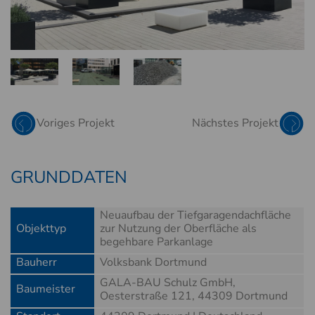
SCHAUMGLAS
BLÄHGLAS
RED BLÄHGLASSCHOTTER
Voriges Projekt
Nächstes Projekt
GRUNDDATEN
Neuaufbau der Tiefgaragendachfläche
Objekttyp
zur Nutzung der Oberfläche als
begehbare Parkanlage
Bauherr
Volksbank Dortmund
GALA-BAU Schulz GmbH,
Baumeister
Oesterstraße 121, 44309 Dortmund