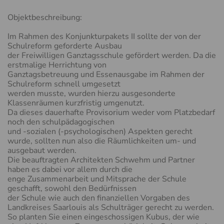
Objektbeschreibung:
Im Rahmen des Konjunkturpakets II sollte der von der
SCHAUMGLAS
Schulreform geforderte Ausbau
der Freiwilligen Ganztagsschule gefördert werden. Da die
erstmalige Herrichtung von
BLÄHGLAS
Ganztagsbetreuung und Essenausgabe im Rahmen der
Schulreform schnell umgesetzt
werden musste, wurden hierzu ausgesonderte
RED BLÄHGLASSCHOTTER
Klassenräumen kurzfristig umgenutzt.
Da dieses dauerhafte Provisorium weder vom Platzbedarf
noch den schulpädagogischen
und -sozialen (-psychologischen) Aspekten gerecht
wurde, sollten nun also die Räumlichkeiten um- und
ausgebaut werden.
Die beauftragten Architekten Schwehm und Partner
haben es dabei vor allem durch die
enge Zusammenarbeit und Mitsprache der Schule
geschafft, sowohl den Bedürfnissen
der Schule wie auch den finanziellen Vorgaben des
Landkreises Saarlouis als Schulträger gerecht zu werden.
So planten Sie einen eingeschossigen Kubus, der wie