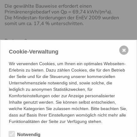
Die gewählte Bauweise erfordert einen
Primärenergiebedarf von Qp = 69,74 kWh/(m²a).
Die Mindestan-forderungen der EnEV 2009 wurden
somit um ca. 17,4 % unterschritten.
Bodenaufbau:
✖
Cookie-Verwaltung
1,5 mm Linoleum
70 mm Estrich mit FB-Verrohrung
30-3 mm Trittschall-Trägerplatte
Wir verwenden Cookies, um Ihnen ein optimales Webseiten-
250 mm Bodenplatte
Erlebnis zu bieten. Dazu zählen Cookies, die für den Betrieb
PE-Folie
der Seite und für die Steuerung unserer kommerziellen
300 mm
veriso Schaumglasschotter
mit
Unternehmensziele notwendig sind, sowie solche, die
Radladertransport in 3cbm BigBag
lediglich zu anonymen Statistikzwecken, für
Geotextil
Komforteinstellungen oder zur Anzeige personalisierter
Aushubplanie und Ringdrainage
Inhalte genutzt werden. Sie können selbst entscheiden,
welche Kategorien Sie zulassen möchten. Bitte beachten Sie,
ZURÜCK
dass auf Basis Ihrer Einstellungen womöglich nicht mehr alle
Funktionalitäten der Seite zur Verfügung stehen.
Notwendig