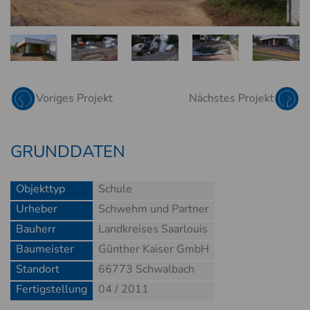
Voriges Projekt
Nächstes Projekt
GRUNDDATEN
Objekttyp
Schule
Urheber
Schwehm und Partner
Bauherr
Landkreises Saarlouis
Baumeister
Günther Kaiser GmbH
Standort
66773 Schwalbach
Fertigstellung
04 / 2011